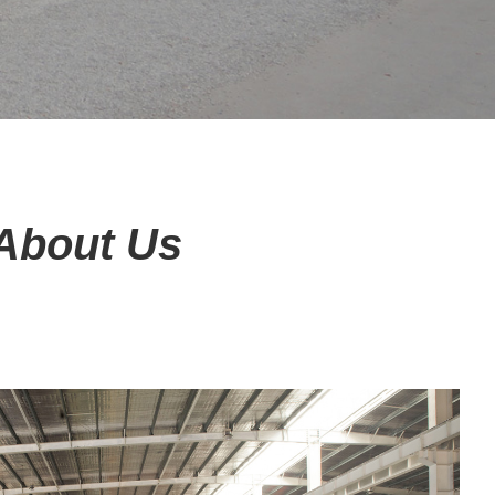
 About Us