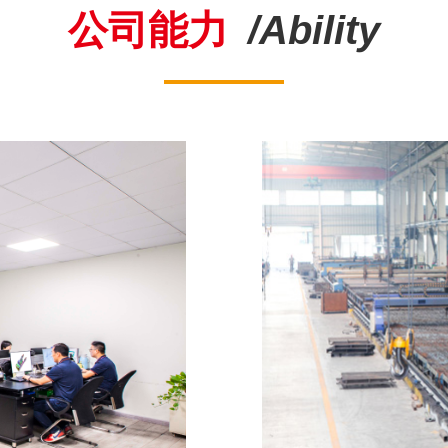
公司能力
/Ability