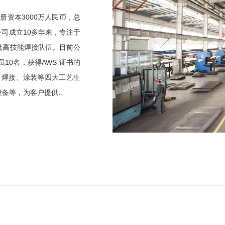
册资本3000万人民币，总
公司成立10多年来，专注于
批高技能焊接队伍。目前公
10名，获得AWS 证书的
、焊接、涂装等四大工艺生
设备等，为客户提供…